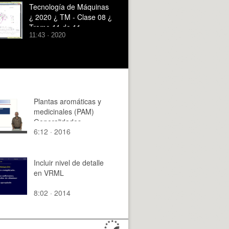
Tecnología de Máquinas
¿ 2020 ¿ TM - Clase 08 ¿
Tramo 11 de 11
11:43 · 2020
Plantas aromáticas y
medicinales (PAM)
Generalidades,
6:12 · 2016
definiciones
Incluir nivel de detalle
en VRML
8:02 · 2014