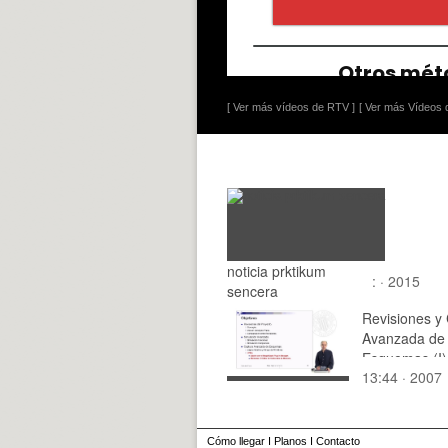
[ Ver más vídeos de RTV ]
[ Ver más Vídeos d
noticia prktikum
: · 2015
sencera
Revisiones y
Avanzada de
Esquemas (I)
13:44 · 2007
Cómo llegar
I
Planos
I
Contacto