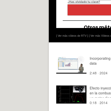
[ Ver más vídeos de RTV ]
[ Ver más Vídeos d
Incorporatin
data
2:48 · 2024
Efecto inyecci
en la combus
un motor dies
0:18 · 2014