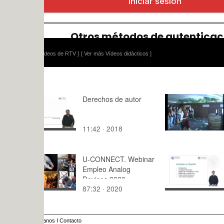
ídeos de RTV ]
[ Ver más Vídeos didácticos ]
Derechos de autor
Día del Em
11:42 · 2018
3:,5 · 2015
U-CONNECT. Webinar
Animation
Empleo Analog
Devices 2020.
87:32 · 2020
10:49 · 20
anos
I
Contacto