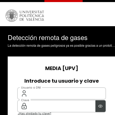
Detección remota de gases
La detección remota de gases peligrosos ya es posible gracias a un prototipo que han diseñado investigadores de la Universitat Politècnica de València y la Universidad Politécnica de Madrid. El prototipo se comporta como una nariz electrónica que utiliza sensores que cambian de color ante la presencia de un determinado gas.