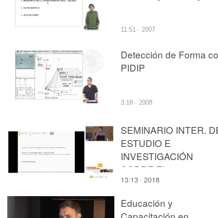
11:51 · 2007
Detección de Forma c
PIDIP
3:18 · 2008
SEMINARIO INTER. D
ESTUDIO E
INVESTIGACIÓN
SOBRE EL
13:13 · 2018
RECONOCIMIENTO, 
REVALORIZACIÓN, L
Educación y
CONSERVACIÓN Y E
Capacitación en