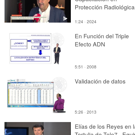
RE-USO DEL
Protección Radiológica
PATRIMÓNIO
ARQUITECTÓNICO.Jav
1:24 · 2024
Gómez-Patrocinio.
En Función del Triple
Efecto ADN
5:51 · 2008
Validación de datos
5:26 · 2013
Elías de los Reyes en l
Tertulia de Tele7 - Equ