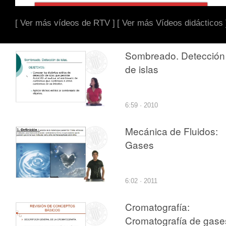
[ Ver más vídeos de RTV ]
[ Ver más Vídeos didácticos 
Sombreado. Detección
de islas
6:59 · 2010
Mecánica de Fluidos:
Gases
6:02 · 2011
Cromatografía:
Cromatografía de gase