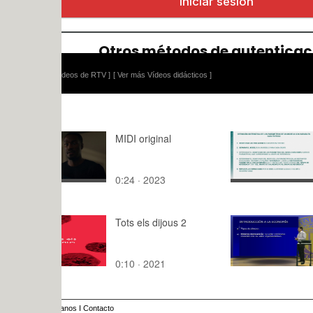
ídeos de RTV ]
[ Ver más Vídeos didácticos ]
MIDI original
Lo más rel
Variables fi
0:24 · 2023
3:55 · 202
Tots els dijous 2
INTRODUC
ECONOMÍA 
CURSO)
0:10 · 2021
14:55 · 20
anos
I
Contacto