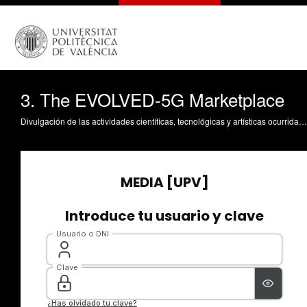
3. The EVOLVED-5G Marketplace
Divulgación de las actividades científicas, tecnológicas y artísticas ocurridas en los tres campus de la UPV