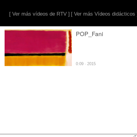
[ Ver más vídeos de RTV ]
[ Ver más Vídeos didácticos 
POP_Fani
0:09 · 2015