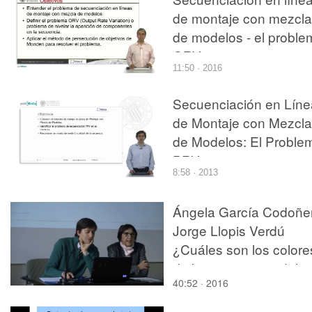
de montaje con mezcla
de modelos - el proble
ORV
11:50 · 2016
Secuenciación en Líne
de Montaje con Mezcla
de Modelos: El Proble
PRV
8:58 · 2013
Ángela García Codoñer
Jorge Llopis Verdú
¿Cuáles son los colore
de la arquitectura del
40:52 · 2016
centro histórico de
Valencia? 20 años de