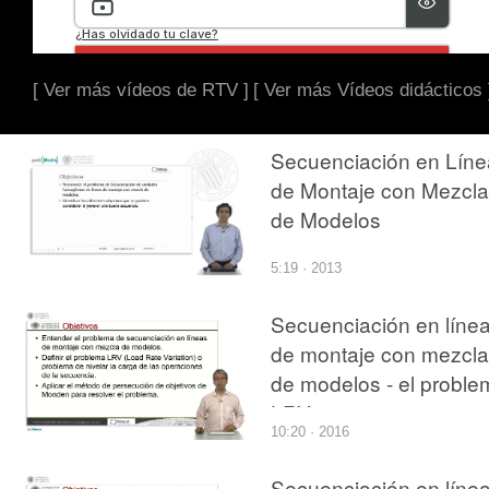
[ Ver más vídeos de RTV ]
[ Ver más Vídeos didácticos 
Secuenciación en Líne
de Montaje con Mezcla
de Modelos
5:19 · 2013
Secuenciación en líne
de montaje con mezcla
de modelos - el proble
LRV
10:20 · 2016
Secuenciación en líne