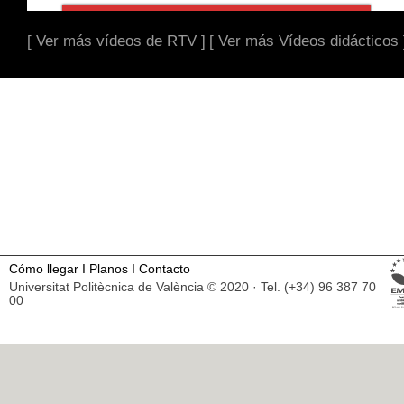
[ Ver más vídeos de RTV ]
[ Ver más Vídeos didácticos 
Cómo llegar
I
Planos
I
Contacto
Universitat Politècnica de València © 2020 · Tel. (+34) 96 387 70
00