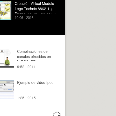
Creación Virtual Modelo
Lego Technic 8862-1 ¿
Piezas 2 a 70 ¿ 01 de 36
10:06 · 2016
Combinaciones de
canales ofrecidos en
la RDSI-BE
9:52 · 2011
Ejemplo de video Ipod
1:25 · 2015