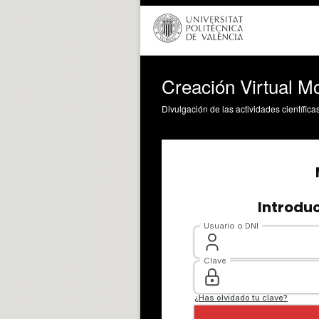
Creación Virtual M
Divulgación de las actividades científica