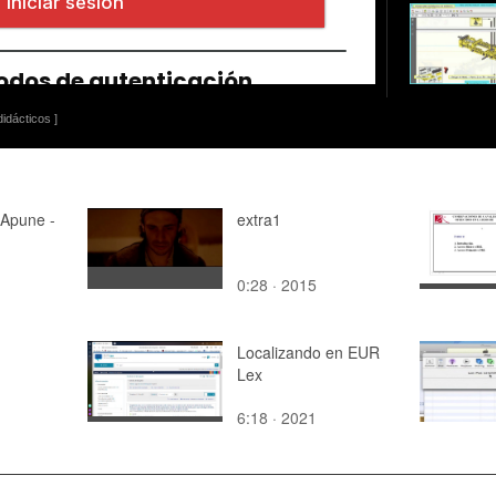
idácticos ]
 Apune -
extra1
0:28 · 2015
Localizando en EUR
Lex
6:18 · 2021