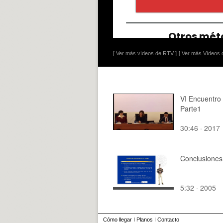
[ Ver más vídeos de RTV ]
[ Ver más Vídeos d
VI Encuentro
Parte1
30:46 · 2017
Conclusiones
5:32 · 2005
Cómo llegar
I
Planos
I
Contacto