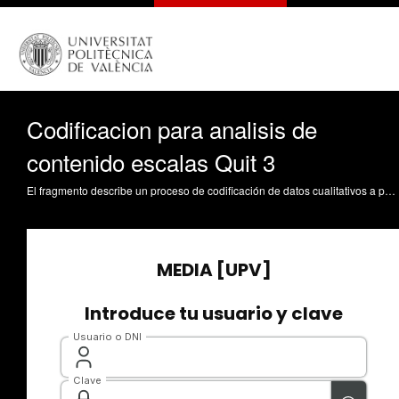
Codificacion para analisis de
contenido escalas Quit 3
El fragmento describe un proceso de codificación de datos cualitativos a partir de un artículo científico. El autor utiliza herramientas digitales como Zotero y inteligencia artificial (GPT-4) para extraer texto de imágenes de PDFs y automatizar la transcripción de información relevante, como la muestra del estudio y los ítems de una escala de medición ("tournament intention"). Se muestra cómo la eficiencia del proceso depende de la calidad del material fuente (OCR) y se destaca la importancia de la organización y la sistematización de la información extraída para facilitar la posterior codificación y etiquetado de los datos. Finalmente, el proceso culmina con la asignación de una etiqueta "fichado" al documento una vez que se ha completado la extracción de la información. ---- Voy a extraer información de otro artículo. Primero uso Control + Mayúsculas + A para copiar la cita y la pego en mi ficha de extracción. He configurado Zotero para abrir los PDFs directamente en su visor interno. Este PDF es particular porque es una imagen sin OCR, lo que significa que no puedo seleccionar el texto directamente. Me dirijo a la sección de métodos donde está la información relevante. La muestra consiste en policías de Nueva Zelanda. Para extraer el texto de la imagen: 1. Capturo la imagen de la sección relevante 2. Utilizo GPT-4 para extraer el texto de la imagen 3. Copio la información extraída en mi ficha Como son policías, marco que es servicio público, y al ser de Nueva Zelanda, indico que no está traducido al castellano. Para la escala de "turnover intention", encuentro que usa tres ítems diseñados específicamente para esta investigación. Nuevamente capturo la imagen y uso GPT-4 para extraer los ítems, solicitando específicamente que los presente sin numeración ni formato adicional. Organizo los ítems uno por línea, clonando solo las filas necesarias y manteniendo la información del autor, dejando en blanco los campos que no aplican. Marco "none" en los campos relevantes ya que no hay traducción al castellano. Encuentro una referencia a Browy y Manser donde se desarrolló originalmente la escala. La escala usa una medición de 5 puntos Likert. Aunque la referencia está dividida en dos páginas, uso GPT-4 para extraer la cita completa. Finalmente, marco el documento como fichado usando el atajo de teclado número 2, lo que lo elimina de mi lista de pendientes. Aunque este proceso es más lento por requerir la extracción de texto de imágenes, sigue siendo sistemático y efectivo.