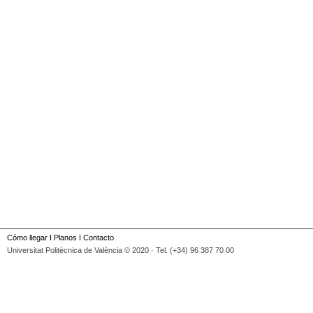
Cómo llegar
I
Planos
I
Contacto
Universitat Politècnica de València © 2020 · Tel. (+34) 96 387 70 00