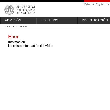
Valencià
·
English
I
a
ADMISIÓN
ESTUDIOS
INVESTIGACIÓN
Inicio UPV
::
Volver
Error
Información
No existe información del vídeo