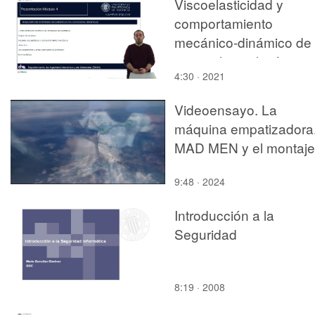
Viscoelasticidad y
comportamiento
mecánico-dinámico de
materiales poliméricos.
4:30 · 2021
Modelización: Respues
de materiales
Videoensayo. La
viscoelásticos en
máquina empatizadora
condiciones dinámicas
MAD MEN y el montaje
inmersivo
9:48 · 2024
Introducción a la
Seguridad
8:19 · 2008