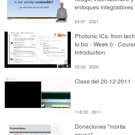
enfoques integradores
para problemas
23:07 · 2021
complejos de
sostenibilidad
Photonic ICs: from tech
to biz - Week 0 - Cours
Introduction
33:02 · 2020
Clase del 20-12-2011
118:30 · 2011
Donaciones "mortis
causa"