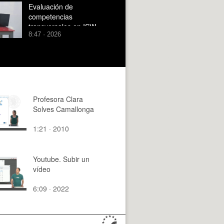
Evaluación de
competencias
transversales en ISW -
8:47 · 2026
Capa de presentación
utilizada en las prácticas
Profesora Clara
Solves Camallonga
1:21 · 2010
Youtube. Subir un
vídeo
6:09 · 2022