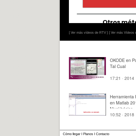
[ Ver más vídeos de RTV ]
[ Ver más Vídeos d
OKODE en Pol
Tal Cual
17:21 · 2014
Herramienta
en Matlab 20
Nivel básico
10:52 · 2018
Cómo llegar
I
Planos
I
Contacto