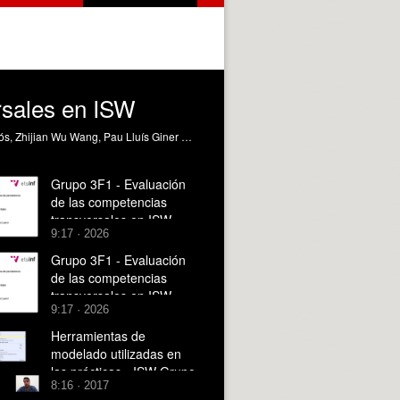
rsales en ISW
Vídeo de la Evaluación de competencias transversales en ISW Grupo 3 del curso 3G1. Conformado por Rubén Muñoz Quirós, Zhijian Wu Wang, Pau Lluís Giner Esteban, Nicolás Moscatelli Czernuszka (en orden de presentación)
Grupo 3F1 - Evaluación
de las competencias
transversales en ISW
9:17 · 2026
Grupo 3F1 - Evaluación
de las competencias
transversales en ISW
9:17 · 2026
Herramientas de
modelado utilizadas en
las prácticas - ISW Grupo
8:16 · 2017
3