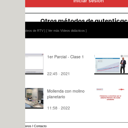
ídeos de RTV ]
[ Ver más Vídeos didácticos ]
1er Parcial - Clase 1
Cambios en
población 
22:45 · 2021
2:40 · 201
Molienda con molino
Ejemplo 1.A
planetario
Unidad 5.
11:58 · 2022
9:24 · 201
anos
I
Contacto