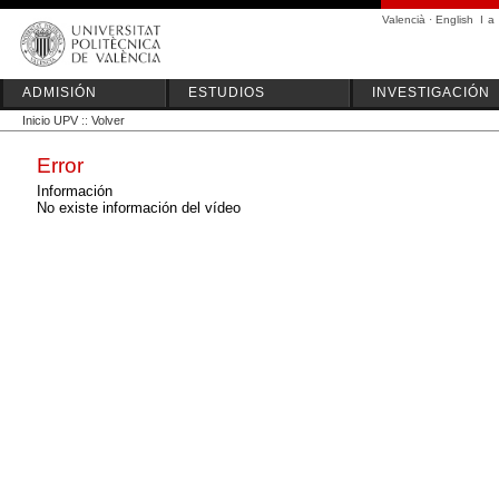
Valencià
·
English
I
a
ADMISIÓN
ESTUDIOS
INVESTIGACIÓN
Inicio UPV
::
Volver
Error
Información
No existe información del vídeo