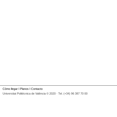
Cómo llegar
I
Planos
I
Contacto
Universitat Politècnica de València © 2020 · Tel. (+34) 96 387 70 00