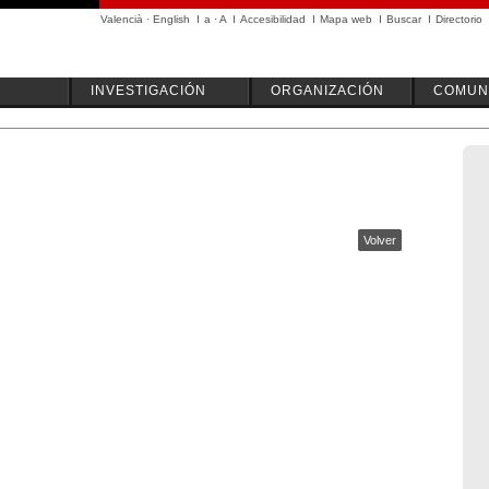
Valencià
·
English
I
a
·
A
I
Accesibilidad
I
Mapa web
I
Buscar
I
Directorio
INVESTIGACIÓN
ORGANIZACIÓN
COMUN
Volver