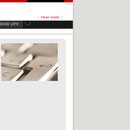
::
Iniciar sesión
::
IDAD UPV