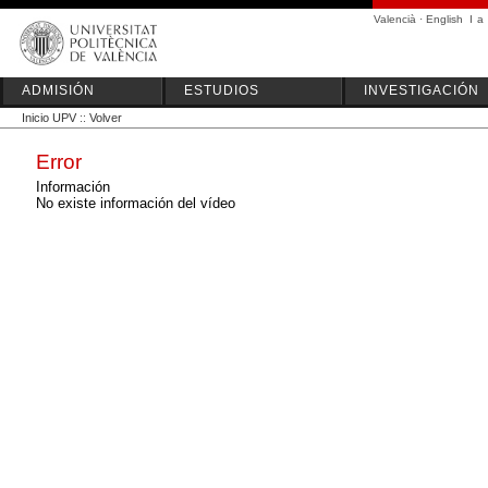
Valencià
·
English
I
a
ADMISIÓN
ESTUDIOS
INVESTIGACIÓN
Inicio UPV
::
Volver
Error
Información
No existe información del vídeo