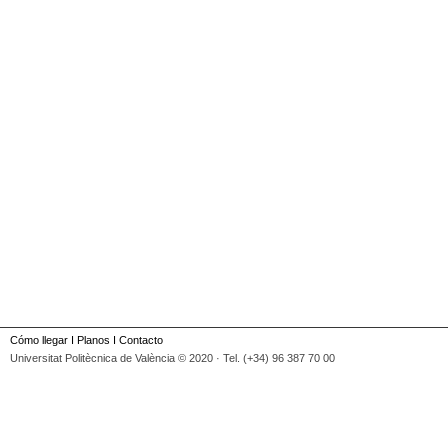
Cómo llegar
I
Planos
I
Contacto
Universitat Politècnica de València © 2020 · Tel. (+34) 96 387 70 00