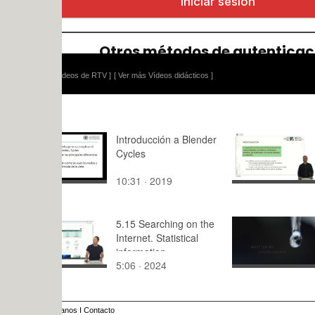
ídeos de RTV ]
[ Ver más Vídeos didácticos ]
Introducción a Blender
TEMA 2. S
Cycles
multiagent
en forma n
10:31 · 2019
8:56 · 201
5.15 Searching on the
1. Sherloc
Internet. Statistical
information
5:06 · 2024
1:32 · 201
anos
I
Contacto