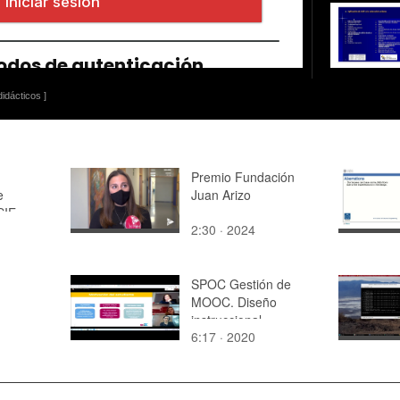
idácticos ]
Premio Fundación
e
Juan Arizo
SIE
2:30 · 2024
SPOC Gestión de
MOOC. Diseño
instruccional
6:17 · 2020
motivación del alumno