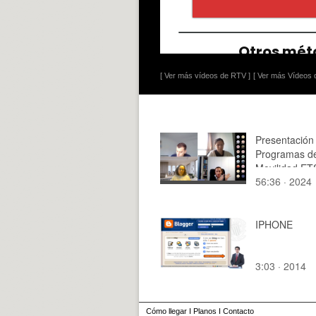
[ Ver más vídeos de RTV ]
[ Ver más Vídeos d
Presentación
Programas d
Movilidad ET
56:36 · 2024
14/11/2024
IPHONE
3:03 · 2014
Cómo llegar
I
Planos
I
Contacto