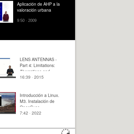
Aplicación de AHP a la
valoración urbana
9:50 · 2009
LENS ANTENNAS -
Part 4: Limitations:
Aberrations and
16:39 · 2015
reflections.
Introducción a Linux.
M3. Instalación de
OpenSuse
7:42 · 2022