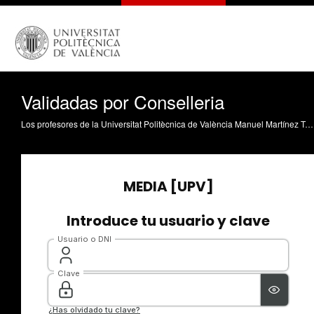
Validadas por Conselleria
Los profesores de la Universitat Politècnica de València Manuel Martínez Torán y Raúl Romeu han participado en el diseño de la pantalla de protección que ha sido validado para impresión 3D por la Conselleria de Sanitat Universal i Salut Pública, mientras dure esta situación de excepcionalidad por el COVID-19. En concreto, el equipo ha conseguido fijar unos parámetros de impresión y ha coordinado un manual donde se explica la configuración idónea para la fabricación de las viseras y su posterior ensamblaje. Esta iniciativa surge a instancias de la comisión que coordina la Conselleria de Sanitat y en la que participan la Universitat Politècnica de València, la Dirección General de Industria de la Generalitat Valenciana, la Universitat de València, el Colegio Oficial de Ingenieros Técnicos Industriales de Valencia (COGITI Valencia), la empresa Talent Growth Management y la coordinadora de Coronavirus Makers, entre otras organizaciones.