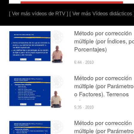
[ Ver más vídeos de RTV ]
[ Ver más Vídeos didácticos 
Método por corrección
múltiple (por Índices, p
Porcentajes)
6:44 · 2010
Método por corrección
múltiple (por Parámetr
o Factores). Terrenos
urbanos
5:35 · 2010
Método por corrección
múltiple (por Parámetr