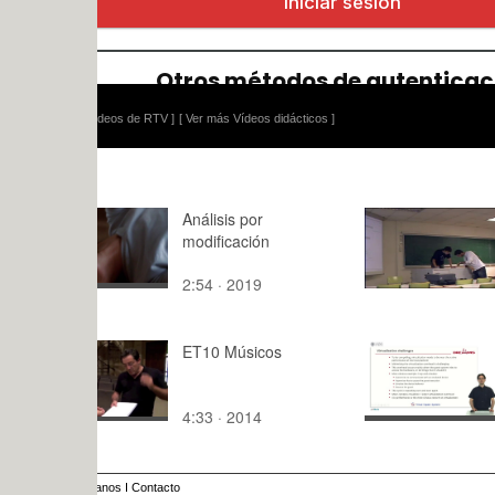
ídeos de RTV ]
[ Ver más Vídeos didácticos ]
Análisis por
Seminario 
modificación
fresca ( 26
2006 ) - P
2:54 · 2019
58:37 · 20
ET10 Músicos
Virtualizati
challenge
4:33 · 2014
16:07 · 20
anos
I
Contacto