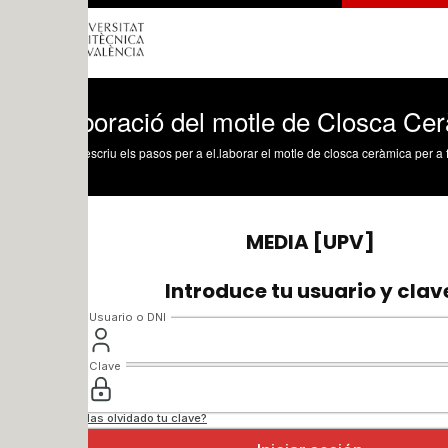
aboració del motle de Closca Ceràmica
scriu els pasos per a el.laborar el motle de closca ceràmica per a foneria artística,