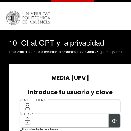
10. Chat GPT y la privacidad
Italia está dispuesta a levantar la prohibición de ChatGPT, pero OpenAI deberá cumplir todas estas condiciones https://www.xataka.com/legislacion-y-derechos/italia-esta-dispuesta-a-levantar-prohibicion-chatgpt-openai-debera-cumplir-todas-estas-condiciones ChatGPT plantea problemas legales https://www.lavanguardia.com/economia/20230402/8869981/chatgpt-openai-inteligencia-artificial.html España le pide a la UE que examine a fondo las implicaciones que tiene Chat GPT en la protección de datos de los usuarios https://cadenaser.com/nacional/2023/04/11/espana-le-pide-a-la-ue-que-examine-a-fondo-las-implicaciones-que-tiene-chat-gpt-en-la-proteccion-de-datos-de-los-usuarios-cadena-ser/ https://www.xataka.com/legislacion-y-derechos/espana-investiga-oficialmente-a-openai-chatgpt-posible-incumplimiento-gdpr-aparece-escena España investiga oficialmente a OpenAI por ChatGPT: un posible incumplimiento del GDPR aparece en escena