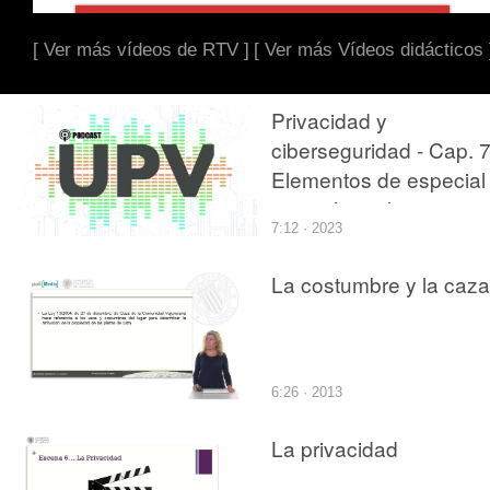
[ Ver más vídeos de RTV ]
[ Ver más Vídeos didácticos 
Privacidad y
ciberseguridad - Cap. 7
Elementos de especial
atención en la
7:12 · 2023
intersección
La costumbre y la caza
6:26 · 2013
La privacidad