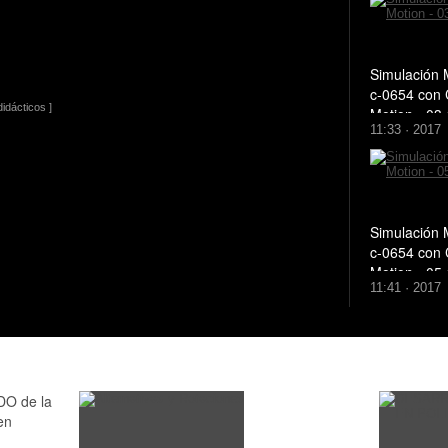
Simulación 
c-0654 con
idácticos ]
Motion - 03
11:33 · 2017
Simulación 
c-0654 con
Motion - 05
11:41 · 2017
DO de la
en