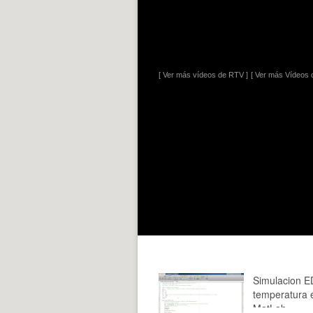
[ Ver más vídeos de RTV ]
[ Ver más Vídeos d
Simulacion E
temperatura 
MatLab