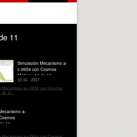
de 11
Simulación Mecanismo a-
c-0654 con Cosmos
Motion - 11 de 11
10:16 · 2017
Mecanismo a-
 Cosmos
de 11 -