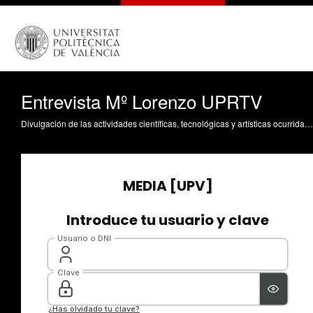
Entrevista Mº Lorenzo UPRTV
Divulgación de las actividades científicas, tecnológicas y artísticas ocurridas en los tres campus de la UPV