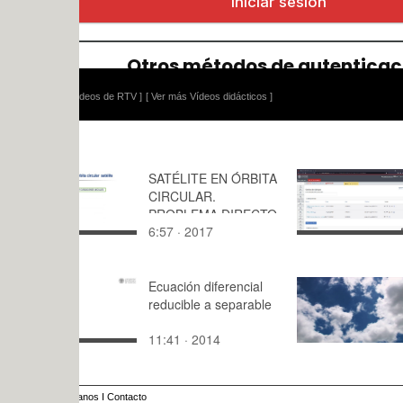
ídeos de RTV ]
[ Ver más Vídeos didácticos ]
SATÉLITE EN ÓRBITA
Rubricas: 
CIRCULAR.
cero
PROBLEMA DIRECTO
6:57 · 2017
6:50 · 202
Ecuación diferencial
Práctica 1 
reducible a separable
extradiegét
Lahuerta
11:41 · 2014
0:23 · 201
anos
I
Contacto