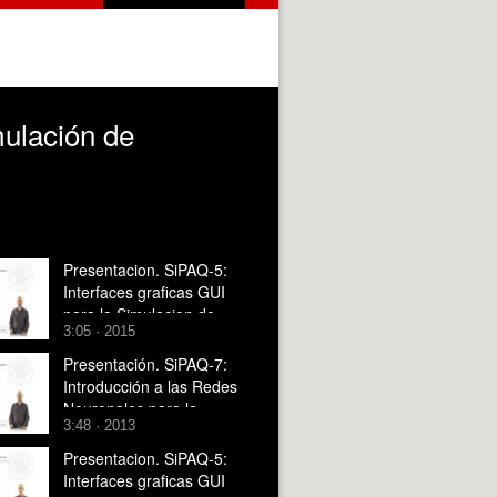
mulación de
Presentacion. SiPAQ-5:
Interfaces graficas GUI
para la Simulacion de
3:05 · 2015
Procesos con Matlab? y
Scilab?
Presentación. SiPAQ-7:
Introducción a las Redes
Neuronales para la
3:48 · 2013
Simulación de Procesos
con Matlab¿ y Scilab¿
Presentacion. SiPAQ-5:
Interfaces graficas GUI