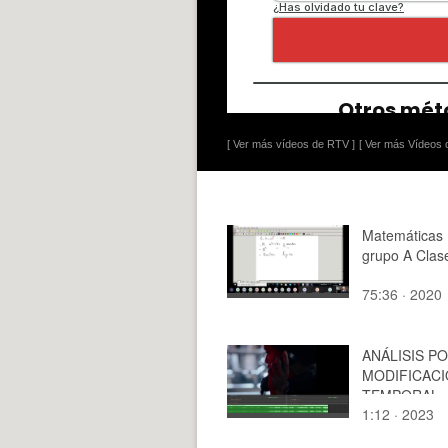
[ Ver más vídeos de RTV ]
[ Ver más Vídeos d
Matemáticas 
grupo A Clas
75:36 · 2020
ANÁLISIS P
MODIFICAC
TEMPORAL
1:12 · 2023