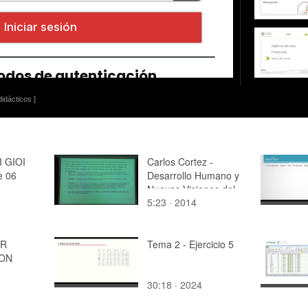
idácticos ]
I GIOI
Carlos Cortez -
e 06
Desarrollo Humano y
Nuevas Visiones del
5:23 · 2014
Desarrollo (parte 2 de
4)
OR
Tema 2 - Ejercicio 5
ION
30:18 · 2024