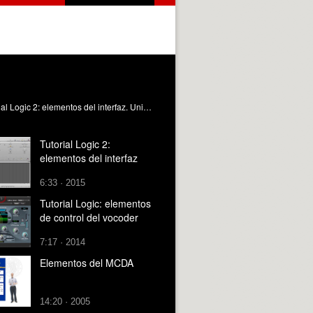
Tutorial del programa de edición de audio Logic Pro 9. Elementos de manejo de la interfaz Payri Lambert, BG. (2011). Tutorial Logic 2: elementos del interfaz. Universitat Politècnica de València. https://riunet.upv.es/handle/10251/10831
Tutorial Logic 2:
elementos del interfaz
6:33 · 2015
Tutorial Logic: elementos
de control del vocoder
7:17 · 2014
Elementos del MCDA
14:20 · 2005