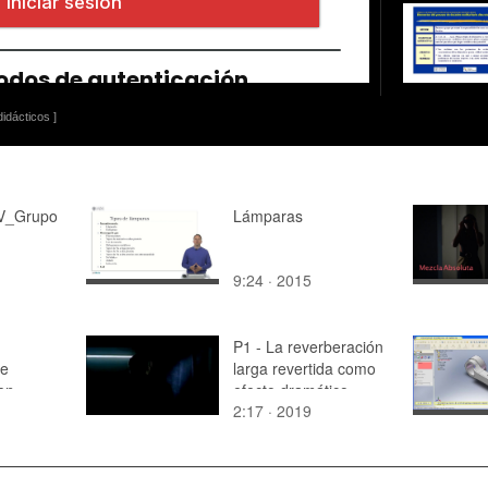
idácticos ]
IV_Grupo
Lámparas
9:24 · 2015
P1 - La reverberación
de
larga revertida como
en
efecto dramático
2:17 · 2019
ctivo y
 Eva