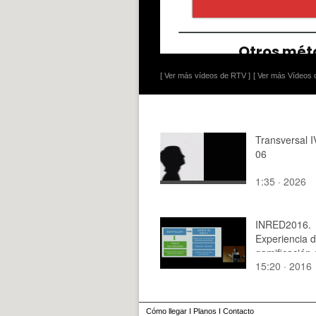
[ Ver más vídeos de RTV ]
[ Ver más Vídeos d
Transversal 
06
1:35 · 2026
INRED2016.
Experiencia 
gamificación 
15:20 · 2016
Docencia
Universitaria:
aprendizaje a
entretenido -
Cómo llegar
I
Planos
I
Contacto