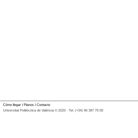
Cómo llegar
I
Planos
I
Contacto
Universitat Politècnica de València © 2020 · Tel. (+34) 96 387 70 00