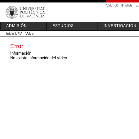
Valencià
·
English
I
a
ADMISIÓN
ESTUDIOS
INVESTIGACIÓN
Inicio UPV
::
Volver
Error
Información
No existe información del vídeo