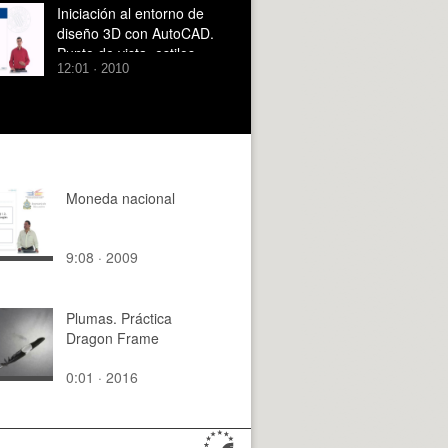
Iniciación al entorno de
diseño 3D con AutoCAD.
Punto de vista, estilos
12:01 · 2010
visuales y orbita 3D
Moneda nacional
9:08 · 2009
Plumas. Práctica
Dragon Frame
0:01 · 2016