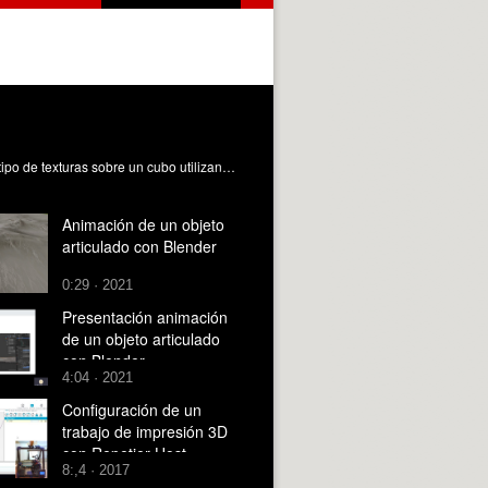
En este objeto de aprendizaje se va a explicar qué son las texturas cúbicas También se va a explicar cómo se aplican este tipo de texturas sobre un cubo utilizando una textura plana Lluch Crespo, J. (2017). TEXTURAR UN CUBO CON BLENDER 3D. https://riunet.upv.es/handle/10251/83882 DER
Animación de un objeto
articulado con Blender
0:29 · 2021
Presentación animación
de un objeto articulado
con Blender
4:04 · 2021
Configuración de un
trabajo de impresión 3D
con Repetier-Host
8:,4 · 2017