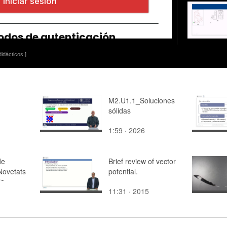
idácticos ]
M2.U1.1_Soluciones
sólidas
1:59 · 2026
de
Brief review of vector
Novetats
potential.
la
11:31 · 2015
ntoni Gil