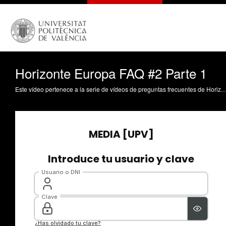
Horizonte Europa FAQ #2 Parte 1
Este vídeo pertenece a la serie de vídeos de preguntas frecuentes de Horizonte Europa. Realizado por el Servicio de Gestión de la I+D+i de la Univer