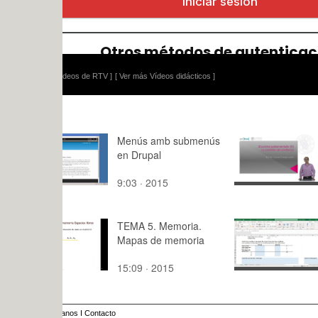
ídeos de RTV ]
[ Ver más Vídeos didácticos ]
Menús amb submenús
El control
en Drupal
parlamentar
cuestión d
9:03 · 2015
9:00 · 201
TEMA 5. Memoria.
SET 6.- C
Mapas de memoria
stages
15:09 · 2015
9:,2 · 2020
anos
I
Contacto