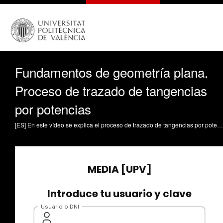
Fundamentos de geometría plana.
Proceso de trazado de tangencias
por potencias
[ES] En este vídeo se explica el proceso de trazado de tangencias por potencias aplicado a un ejercicio de geometría plana. Partiendo del croquis a escala 1:1, se muestran los pasos para obtener el trazado completo, indicando centros de arcos y puntos de tangencia, manteniendo las construcciones auxiliares. Se trabajan tres objetivos: (1) trazar una circunferencia tangente a dos circunferencias con radio dado, (2) construir la recta tangente exterior a dos circunferencias y (3) trazar una circunferencia tangente a dos circunferencias con punto de tangencia dado. El procedimiento se organiza en: colocación de datos, suma/resta de radios, construcción de tangentes exteriores, aplicación de potencia cuando se conoce el punto de tangencia y verificación del resultado final. Montalvá-Colomer, Jorge (2026). Fundamentos de geometría plana. Proceso de trazado de tangencias por potencias. https://riunet.upv.es/handle/10251/234470 DER