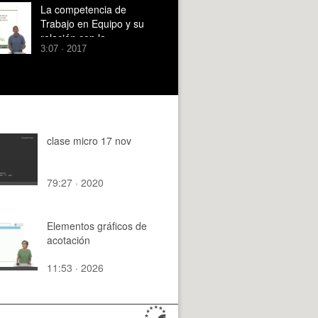
La competencia de
Trabajo en Equipo y su
relación con la
3:07 · 2017
innovación.
clase micro 17 nov
79:27 · 2020
Elementos gráficos de
acotación
11:53 · 2026