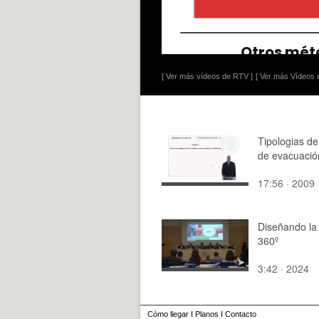
[ Ver más vídeos de RTV ]
[ Ver más Vídeos d
Tipologias de
de evacuació
17:56 · 2009
Diseñando la
360º
3:42 · 2024
Cómo llegar
I
Planos
I
Contacto