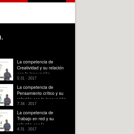
.
La competencia de
Creatividad y su relación
con la innovación
5:31 · 2017
La competencia de
Pensamiento crítico y su
relación con la innovación
7:34 · 2017
La competencia de
Trabajo en red y su
relación con la
4:31 · 2017
innovación.