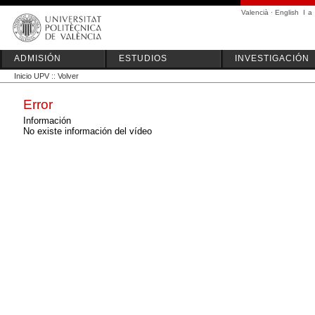
Valencià
·
English
I
a
ADMISIÓN
ESTUDIOS
INVESTIGACIÓN
Inicio UPV
::
Volver
Error
Información
No existe información del vídeo