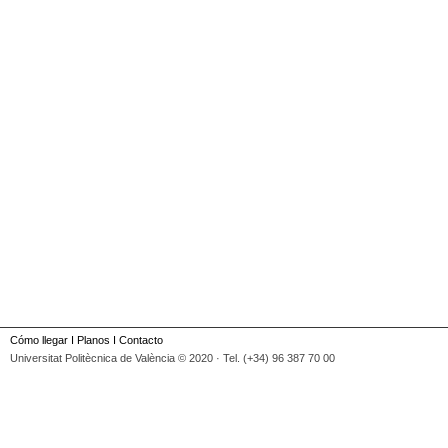
Cómo llegar
I
Planos
I
Contacto
Universitat Politècnica de València © 2020 · Tel. (+34) 96 387 70 00