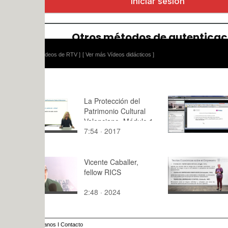
ídeos de RTV ]
[ Ver más Vídeos didácticos ]
La Protección del
Policonect
Patrimonio Cultural
Operaciona
Valenciano. Módulo 1.
de 3
7:54 · 2017
40:16 · 20
Unidad 5.
Vicente Caballer,
El empresa
fellow RICS
Concepto y
2:48 · 2024
5:11 · 201
anos
I
Contacto