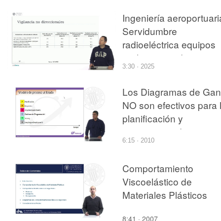
Ingeniería aeroportuari
Servidumbre
radioeléctrica equipos
vigilancia no direcciona
3:30 · 2025
(tts: en)
Los Diagramas de Gan
NO son efectivos para 
planificación y
seguimiento de
6:15 · 2010
proyectos de desarroll
de software
Comportamiento
Viscoelástico de
Materiales Plásticos
8:41 · 2007