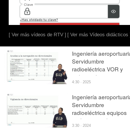
[ Ver más vídeos de RTV ]
[ Ver más Vídeos didácticos 
Ingeniería aeroportuari
Servidumbre
radioeléctrica VOR y
radioayudas no
4:30 · 2025
direccionales (tts: en)
Ingeniería aeroportuari
Servidumbre
radioeléctrica equipos
vigilancia no direcciona
3:30 · 2024