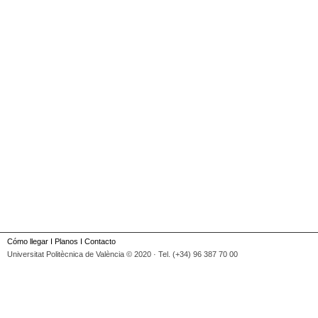
Cómo llegar
I
Planos
I
Contacto
Universitat Politècnica de València © 2020 · Tel. (+34) 96 387 70 00