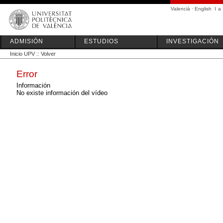
Valencià
·
English
I
a
ADMISIÓN
ESTUDIOS
INVESTIGACIÓN
Inicio UPV
::
Volver
Error
Información
No existe información del vídeo