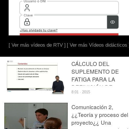
[ Ver más vídeos de RTV ]
[ Ver más Vídeos didácticos 
CÁLCULO DEL
SUPLEMENTO DE
FATIGA PARA LA
DEFINICIÓN DE
8:01 · 2015
ESTÁNDARES DE
TRABAJO
Comunicación 2,
¿¿Teoría y proceso del
proyecto¿¿ Una