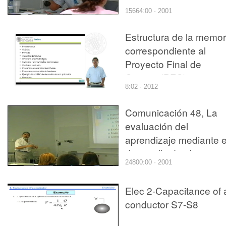
asignatura orientada al
15664:00 · 2001
proceso de aprendizaj
del proyecto (JIE)
Estructura de la memor
correspondiente al
Proyecto Final de
Carrera (PFC)
8:02 · 2012
Comunicación 48, La
evaluación del
aprendizaje mediante e
desarrollo de objetivos
24800:00 · 2001
(JIE)
Elec 2-Capacitance of 
conductor S7-S8