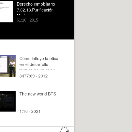
Derecho inmobiliario
7.02.13.Purificación
Martorell-1
61:10 · 2015
Cómo influye la ética
en el desarrollo
técnico de un buen
8477:09 · 2012
profesional
The new world BTS
1:10 · 2021