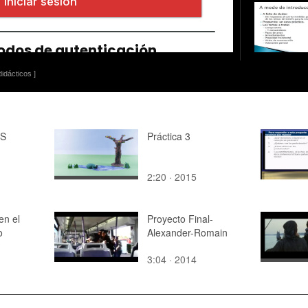
idácticos ]
AS
Práctica 3
2:20 · 2015
en el
Proyecto Final-
o
Alexander-Romain
o
3:04 · 2014