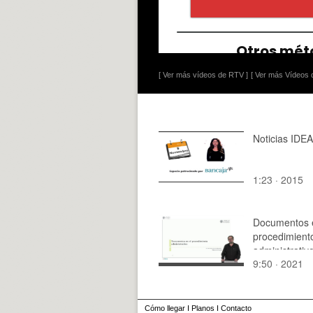
[ Ver más vídeos de RTV ]
[ Ver más Vídeos d
Noticias IDE
1:23 · 2015
Documentos 
procedimient
administrativ
9:50 · 2021
Cómo llegar
I
Planos
I
Contacto