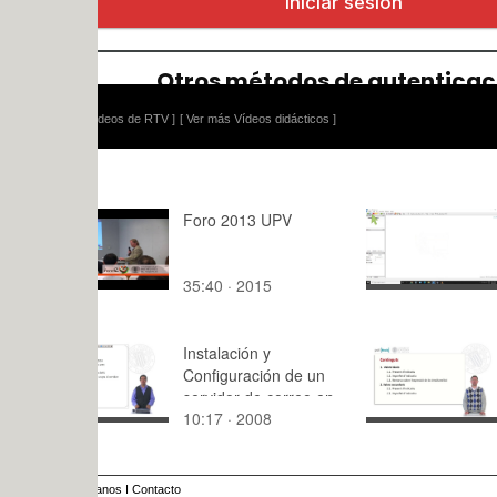
ídeos de RTV ]
[ Ver más Vídeos didácticos ]
Foro 2013 UPV
Análisis de
TGA con e
"Linseis TA
35:40 · 2015
6:27 · 202
Instalación y
C2 El prese
Configuración de un
l'imperfet d
servidor de correo en
10:17 · 2008
7:03 · 201
Windows 2003
anos
I
Contacto