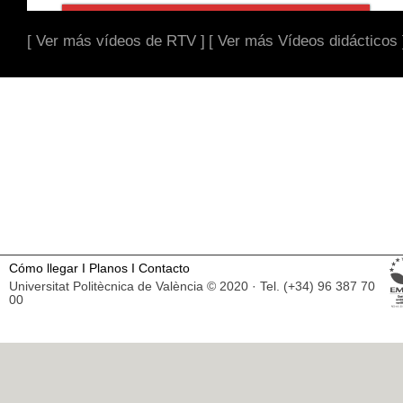
[ Ver más vídeos de RTV ]
[ Ver más Vídeos didácticos 
Cómo llegar
I
Planos
I
Contacto
Universitat Politècnica de València © 2020 · Tel. (+34) 96 387 70
00