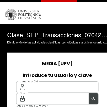
Clase_SEP_Transacciones_07042
Divulgación de las actividades científicas, tecnológicas y artísticas ocurridas en los tres campus de la UPV