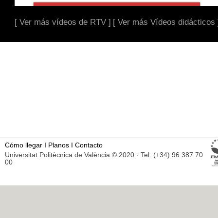
[ Ver más vídeos de RTV ]
[ Ver más Vídeos didácticos 
Cómo llegar
I
Planos
I
Contacto
Universitat Politècnica de València © 2020 · Tel. (+34) 96 387 70
00