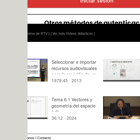
ídeos de RTV ]
[ Ver más Vídeos didácticos ]
Seleccionar e importar
MOOC espa
recursos audiovisuales
viajeros. T
para la creación de un
viajeros 3
1979:45 · 2013
2:40 · 202
relato digital
Tema 6.1 Vectores y
JUAN CAL
geometría del espacio
FRANK Li
(v2)
WRIGHT 1
36:12 · 2024
94:24 · 20
anos
I
Contacto