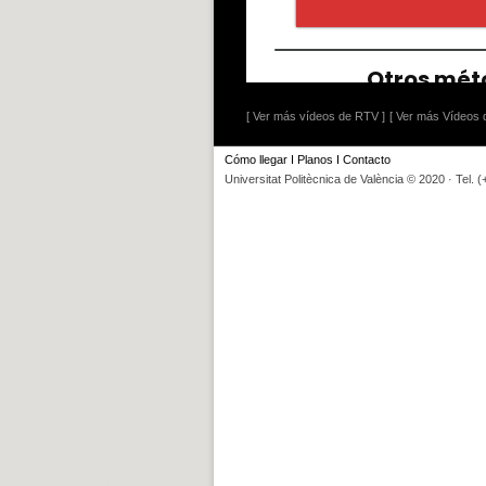
[ Ver más vídeos de RTV ]
[ Ver más Vídeos d
Cómo llegar
I
Planos
I
Contacto
Universitat Politècnica de València © 2020 · Tel. 