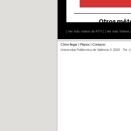
[ Ver más vídeos de RTV ]
[ Ver más Vídeos d
Cómo llegar
I
Planos
I
Contacto
Universitat Politècnica de València © 2020 · Tel. 