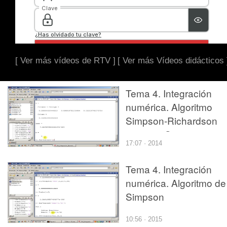
[ Ver más vídeos de RTV ]
[ Ver más Vídeos didácticos 
Tema 4. Integración
numérica. Algoritmo
Simpson-Richardson
iterativo. Simpson con
17:07 · 2014
Matlab.
Tema 4. Integración
numérica. Algoritmo de
Simpson
10:56 · 2015