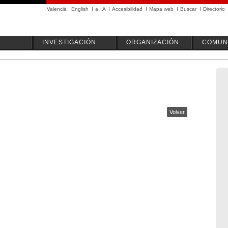
Valencià
·
English
I
a
·
A
I
Accesibilidad
I
Mapa web
I
Buscar
I
Directorio
INVESTIGACIÓN
ORGANIZACIÓN
COMUN
Volver