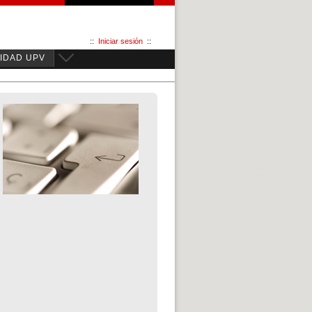
::
Iniciar sesión
::
IDAD UPV