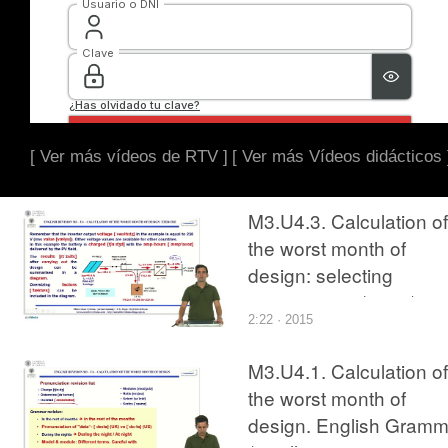
[ Ver más vídeos de RTV ]
[ Ver más Vídeos didácticos 
M3.U4.3. Calculation of
the worst month of
design: selecting
components (part2).
2:22 · 2015
English Grammar /
spelling revision
M3.U4.1. Calculation of
the worst month of
design. English Gramm