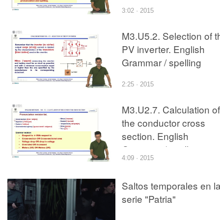
/ spelling revision
3:02 · 2015
M3.U5.2. Selection of t
PV inverter. English
Grammar / spelling
revision
2:25 · 2015
M3.U2.7. Calculation of
the conductor cross
section. English
Grammar / spelling
4:09 · 2015
revision
Saltos temporales en l
serie "Patria"